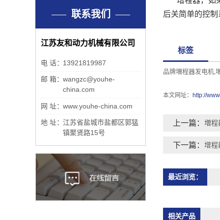
增程器，如
联系我们
后关简单的控制
江苏友和动力机械有限公司
标签
电 话：
13921819987
品牌増程器发电机
,
邮 箱：
wangzc@youhe-
china.com
本文网址：
http://ww
网 址：
www.youhe-china.com
地 址：
江苏省盐城市盐都区郭猛
上一篇：
増程
镇聚贤路15号
下一篇：
增程
最近浏览：
相关产品