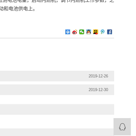
检测电池电量，启动内燃机，调节内燃机工作参数，之
动和电池供电上。
2019-12-26
2019-12-30