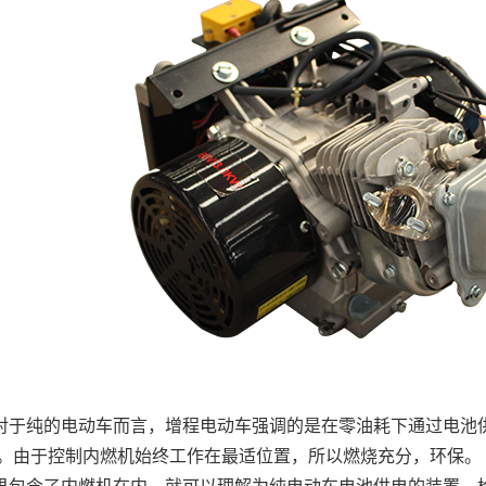
对于纯的电动车而言，增程电动车强调的是在零油耗下通过电池
。由于控制内燃机始终工作在最适位置，所以燃烧充分，环保。