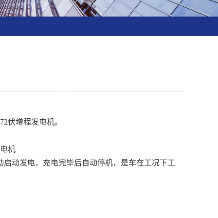
72伏增程发电机。
电机
动启动发电，充电完毕后自动停机，是车在工况下工